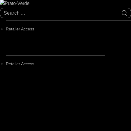
Skip
to
Search
content
...
Retailer Access
Retailer Access